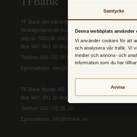
Samtycke
TF Bank (ett särskilt
företagsnamn till Avarda Bank AB (publ)
Denna webbplats använder 
reg.no. 556158-1041)
Vi använder cookies för att a
Box 947, 501 10 Borås
och analysera vår trafik. Vi v
medier och annons- och anal
Telefon:
033-722 35 00
information som du har tillha
Epostadress:
info@tfbank.se
Avvisa
TF Bank Nordic AB
Box 947, 501 10 Borås
Telefon:
033-722 35 10
Epostadress:
info@tfbank.se