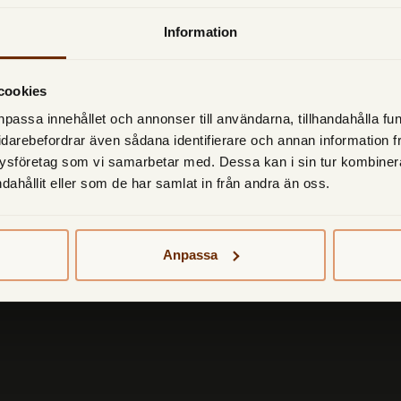
Information
TF Bank erbjuder
Ku
cookies
Sparkonto
Ko
npassa innehållet och annonser till användarna, tillhandahålla fun
Lån
Fr
idarebefordrar även sådana identifierare och annan information frå
Bla
ysföretag som vi samarbetar med. Dessa kan i sin tur kombine
ndahållit eller som de har samlat in från andra än oss.
Utn
Anpassa