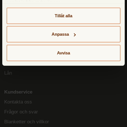
samlat in från andra än oss.
TF Bank Nordic AB
Box 947, 501 10 Borås
Tillåt alla
Telefon:
033-722 35 10
Epostadress:
info@tfbank.se
Anpassa
Avvisa
TF Bank erbjuder
Sparkonto
Lån
Kundservice
Kontakta oss
Frågor och svar
Blanketter och villkor