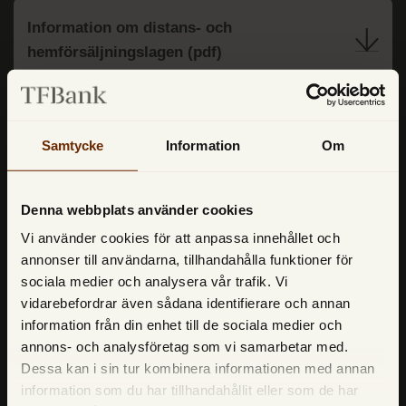
Information om distans- och
hemförsäljningslagen (pdf)
Samtycke
Information
Om
Denna webbplats använder cookies
TF Bank (ett särskilt
Vi använder cookies för att anpassa innehållet och
företagsnamn till Avarda Bank AB (publ)
annonser till användarna, tillhandahålla funktioner för
reg.no. 556158-1041)
sociala medier och analysera vår trafik. Vi
Box 947, 501 10 Borås
vidarebefordrar även sådana identifierare och annan
information från din enhet till de sociala medier och
Telefon:
033-722 35 00
annons- och analysföretag som vi samarbetar med.
Epostadress:
info@tfbank.se
Dessa kan i sin tur kombinera informationen med annan
information som du har tillhandahållit eller som de har