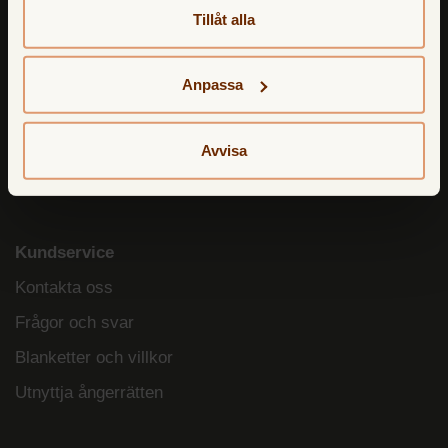
Telefon:
033-722 35 10
Tillåt alla
Epostadress:
info@tfbank.se
Anpassa
TF Bank erbjuder
Sparkonto
Avvisa
Lån
Kundservice
Kontakta oss
Frågor och svar
Blanketter och villkor
Utnyttja ångerrätten