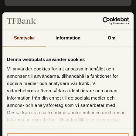
Samtycke
Information
Om
TF Bank (ett särskilt
Denna webbplats använder cookies
företagsnamn till Avarda Bank AB (publ)
Vi använder cookies för att anpassa innehållet och
reg.no. 556158-1041)
annonser till användarna, tillhandahålla funktioner för
Box 947, 501 10 Borås
sociala medier och analysera vår trafik. Vi
Telefon:
033-722 35 00
vidarebefordrar även sådana identifierare och annan
information från din enhet till de sociala medier och
Epostadress:
info@tfbank.se
annons- och analysföretag som vi samarbetar med.
Dessa kan i sin tur kombinera informationen med annan
information som du har tillhandahållit eller som de har
TF Bank Nordic AB
samlat in från andra än oss.
Box 947, 501 10 Borås