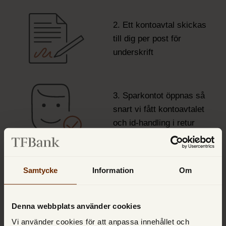
2. Ett kontoavtal skickas
till dig per post för
underskrift
3. Sparkontot öppnas så
snart vi fått kontoavtalet
och id-handling i retur
4. En bekräftelse på att
sparkonto är öppnat
Samtycke
Information
Om
skickas till dig per post
Denna webbplats använder cookies
Vi använder cookies för att anpassa innehållet och