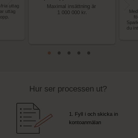
fria uttag
Maximal insättning är
tar uttag
Med 
1 000 000 kr.
lopp.
fö
Spark
du in
Hur ser processen ut?
1. Fyll i och skicka in
kontoanmälan